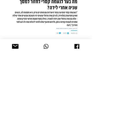
טור דעה שלי במאקו נשים, על הדרישות החברתיות
מאימהות להיאבק בגופן אחרי הלידה, ולמה נשים
תמיד ישנאו את גופן?
השתתפותי בקמפיין תרומות למען עמותת